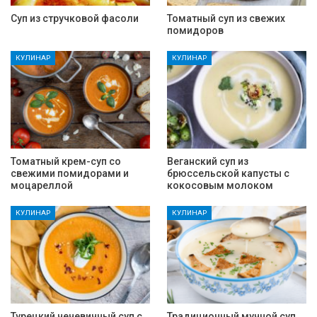
Суп из стручковой фасоли
Томатный суп из свежих
помидоров
КУЛИНАР
КУЛИНАР
Томатный крем-суп со
Веганский суп из
свежими помидорами и
брюссельской капусты с
моцареллой
кокосовым молоком
КУЛИНАР
КУЛИНАР
Турецкий чечевичный суп с
Традиционный мучной суп