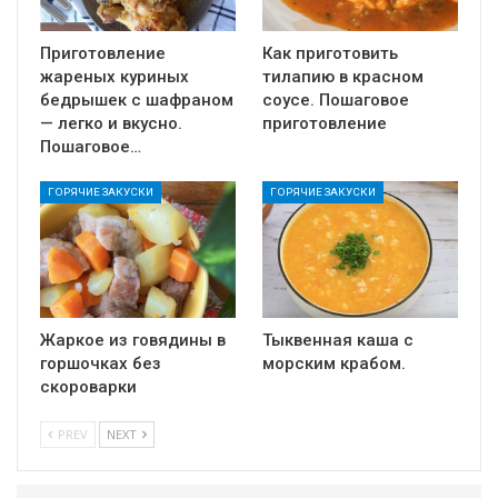
Приготовление
Как приготовить
жареных куриных
тилапию в красном
бедрышек с шафраном
соусе. Пошаговое
— легко и вкусно.
приготовление
Пошаговое…
ГОРЯЧИЕ ЗАКУСКИ
ГОРЯЧИЕ ЗАКУСКИ
Жаркое из говядины в
Тыквенная каша с
горшочках без
морским крабом.
скороварки
PREV
NEXT