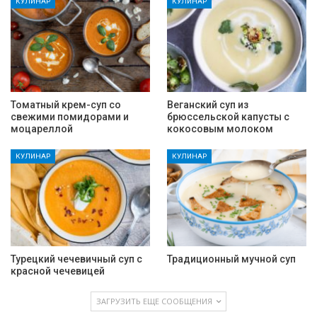
КУЛИНАР
КУЛИНАР
Томатный крем-суп со
Веганский суп из
свежими помидорами и
брюссельской капусты с
моцареллой
кокосовым молоком
КУЛИНАР
КУЛИНАР
Турецкий чечевичный суп с
Традиционный мучной суп
красной чечевицей
ЗАГРУЗИТЬ ЕЩЕ СООБЩЕНИЯ