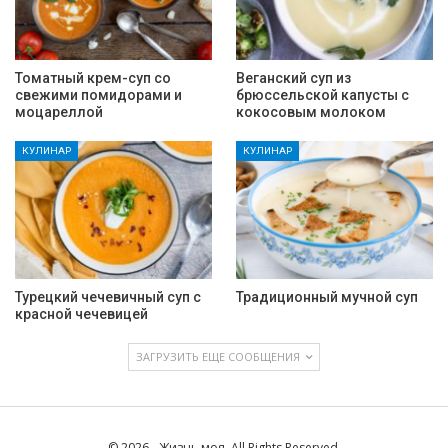
Томатный крем-суп со
Веганский суп из
свежими помидорами и
брюссельской капусты с
моцареллой
кокосовым молоком
КУЛИНАР
КУЛИНАР
Турецкий чечевичный суп с
Традиционный мучной суп
красной чечевицей
ЗАГРУЗИТЬ ЕЩЕ СООБЩЕНИЯ
© 2026 - Жизнь моя. All Rights Reserved.