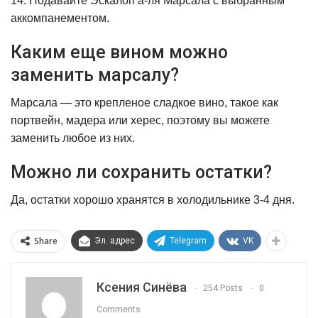
14. Подавайте Эскалоп а-ля Марсала с выбранным
аккомпанементом.
Каким еще вином можно
заменить марсалу?
Марсала — это крепленое сладкое вино, такое как
портвейн, мадера или херес, поэтому вы можете
заменить любое из них.
Можно ли сохранить остатки?
Да, остатки хорошо хранятся в холодильнике 3-4 дня.
Share
Эл. адрес
Telegram
VK
Ксения Синёва
254 Posts
0
Comments