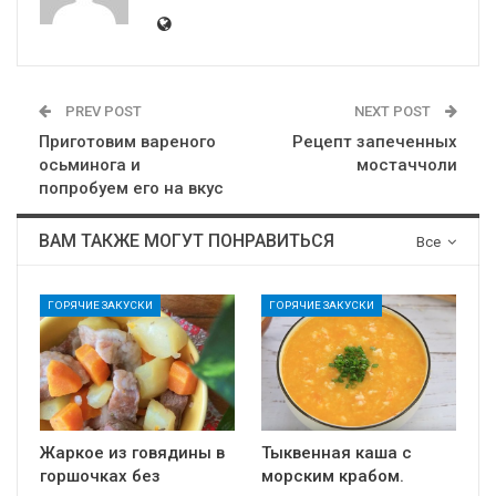
PREV POST
NEXT POST
Приготовим вареного
Рецепт запеченных
осьминога и
мостаччоли
попробуем его на вкус
ВАМ ТАКЖЕ МОГУТ ПОНРАВИТЬСЯ
Все
ГОРЯЧИЕ ЗАКУСКИ
ГОРЯЧИЕ ЗАКУСКИ
Жаркое из говядины в
Тыквенная каша с
горшочках без
морским крабом.