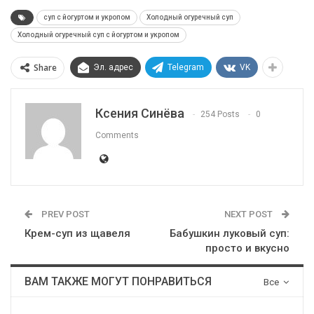
суп с йогуртом и укропом
Холодный огуречный суп
Холодный огуречный суп с йогуртом и укропом
Share
Эл. адрес
Telegram
VK
Ксения Синёва
254 Posts
0
Comments
PREV POST
NEXT POST
Крем-суп из щавеля
Бабушкин луковый суп:
просто и вкусно
ВАМ ТАКЖЕ МОГУТ ПОНРАВИТЬСЯ
Все