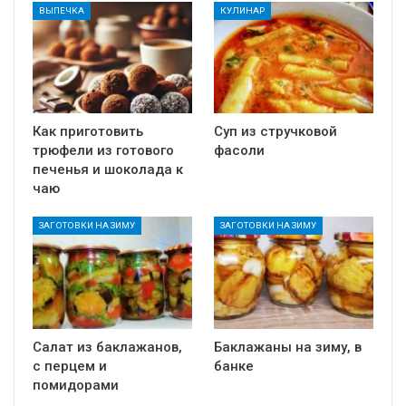
ВЫПЕЧКА
КУЛИНАР
Как приготовить
Суп из стручковой
трюфели из готового
фасоли
печенья и шоколада к
чаю
ЗАГОТОВКИ НА ЗИМУ
ЗАГОТОВКИ НА ЗИМУ
Салат из баклажанов,
Баклажаны на зиму, в
с перцем и
банке
помидорами