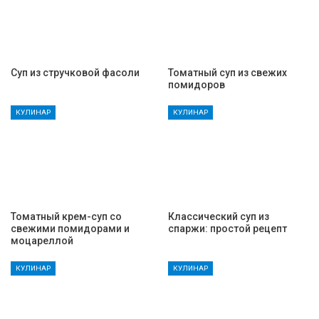
Суп из стручковой фасоли
Томатный суп из свежих
помидоров
КУЛИНАР
КУЛИНАР
Томатный крем-суп со
Классический суп из
свежими помидорами и
спаржи: простой рецепт
моцареллой
КУЛИНАР
КУЛИНАР