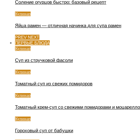
Соление огурцов быстро: базовый рецепт
Кулинар
Яйца рамен — отличная начинка для супа рамен
PREV
NEXT
ПЕРВЫЕ БЛЮДА
Кулинар
Суп из стручковой фасоли
Кулинар
Томатный суп из свежих помидоров
Кулинар
Томатный крем-суп со свежими помидорами и моцарелл
Кулинар
Гороховый суп от бабушки