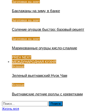
Заготовки на зиму
Баклажаны на зиму, в банке
Заготовки на зиму
Соление огурцов быстро: базовый рецепт
Заготовки на зиму
Маринованные огурцы кисло-сладкие
PREV
NEXT
МЕЖДУНАРОДНАЯ КУХНЯ
Кулинар
Зеленый вьетнамский Нуок Чам
Кулинар
Вьетнамские летние роллы с креветками
Жизнь моя