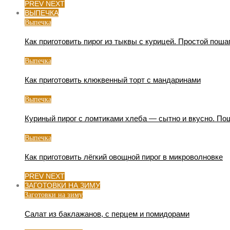
PREV
NEXT
ВЫПЕЧКА
Выпечка
Как приготовить пирог из тыквы с курицей. Простой поша
Выпечка
Как приготовить клюквенный торт с мандаринами
Выпечка
Куриный пирог с ломтиками хлеба — сытно и вкусно. По
Выпечка
Как приготовить лёгкий овощной пирог в микроволновке
PREV
NEXT
ЗАГОТОВКИ НА ЗИМУ
Заготовки на зиму
Салат из баклажанов, с перцем и помидорами