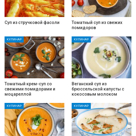
Суп из стручковой фасоли
Томатный суп из свежих
помидоров
КУЛИНАР
КУЛИНАР
Томатный крем-суп со
Веганский суп из
свежими помидорами и
брюссельской капусты с
моцареллой
кокосовым молоком
КУЛИНАР
КУЛИНАР