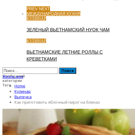
PREV
NEXT
МЕЖДУНАРОДНАЯ КУХНЯ
КУЛИНАР
ЗЕЛЕНЫЙ ВЬЕТНАМСКИЙ НУОК ЧАМ
КУЛИНАР
ВЬЕТНАМСКИЕ ЛЕТНИЕ РОЛЛЫ С
КРЕВЕТКАМИ
Сообщений
Жизнь моя
категории
Теги
Home
Кулинар
Выпечка
Как приготовить яблочный пирог на блинах