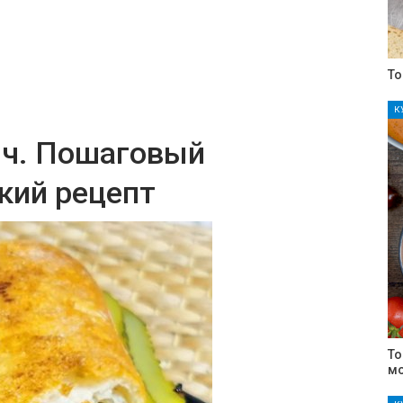
То
К
ч. Пошаговый
кий рецепт
То
м