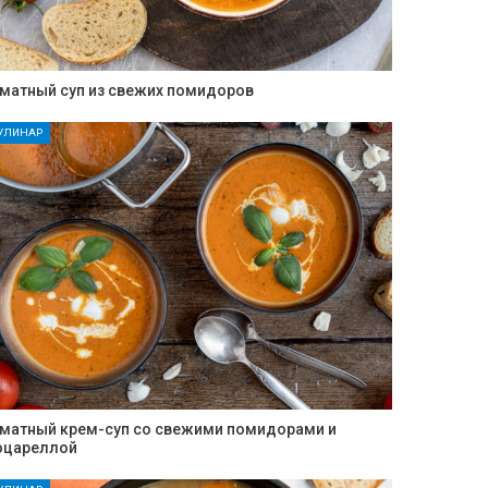
матный суп из свежих помидоров
УЛИНАР
матный крем-суп со свежими помидорами и
оцареллой