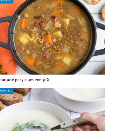
УЛИНАР
ощное рагу с чечевицей
УЛИНАР