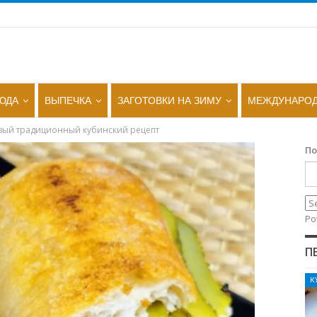
ЮДА
ВЫПЕЧКА
ЗАГОТОВКИ НА ЗИМУ
МЕЖДУНАРОД
вый традиционный кубинский рецепт
По
Po
П
К