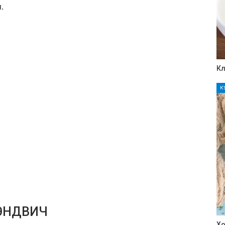
.
Кл
К
СЭНДВИЧ
Хо