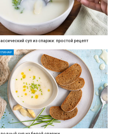
ассический суп из спаржи: простой рецепт
УЛИНАР
лодный суп из белой спаржи