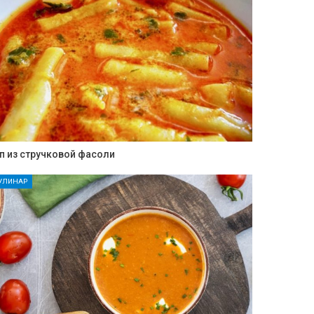
п из стручковой фасоли
УЛИНАР