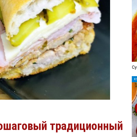
Су
К
Пошаговый традиционный