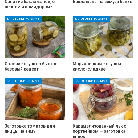
Салат из баклажанов, с
Баклажаны на зиму, в банке
перцем и помидорами
ЗАГОТОВКИ НА ЗИМУ
ЗАГОТОВКИ НА ЗИМУ
Соление огурцов быстро:
Маринованные огурцы
базовый рецепт
кисло-сладкие
ЗАГОТОВКИ НА ЗИМУ
ЗАГОТОВКИ НА ЗИМУ
Заготовка томатов для
Карамелизованный лук с
пиццы на зиму
портвейном — заготовка
впрок