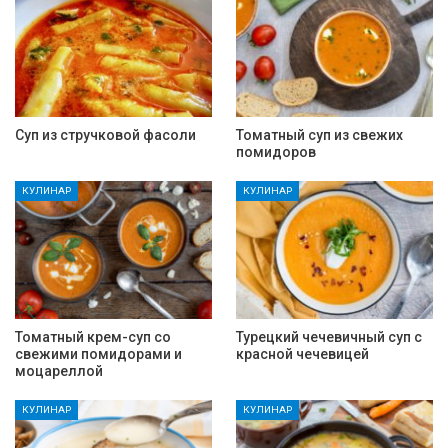
Суп из стручковой фасоли
Томатный суп из свежих
помидоров
КУЛИНАР
КУЛИНАР
Томатный крем-суп со
Турецкий чечевичный суп с
свежими помидорами и
красной чечевицей
моцареллой
КУЛИНАР
КУЛИНАР