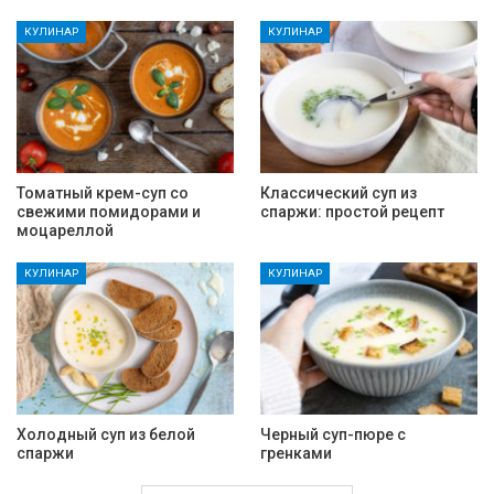
КУЛИНАР
КУЛИНАР
Томатный крем-суп со
Классический суп из
свежими помидорами и
спаржи: простой рецепт
моцареллой
КУЛИНАР
КУЛИНАР
Холодный суп из белой
Черный суп-пюре с
спаржи
гренками