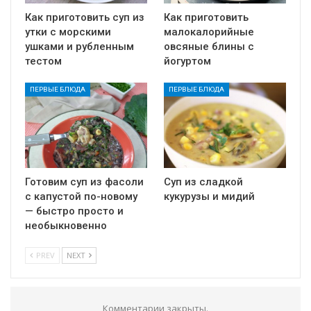
Как приготовить суп из
Как приготовить
утки с морскими
малокалорийные
ушками и рубленным
овсяные блины с
тестом
йогуртом
ПЕРВЫЕ БЛЮДА
ПЕРВЫЕ БЛЮДА
Готовим суп из фасоли
Суп из сладкой
с капустой по-новому
кукурузы и мидий
— быстро просто и
необыкновенно
PREV
NEXT
Комментарии закрыты.