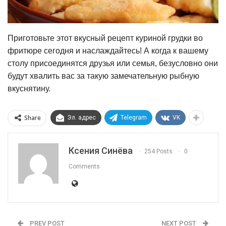
Приготовьте этот вкусный рецепт куриной грудки во
фритюре сегодня и наслаждайтесь! А когда к вашему
столу присоединятся друзья или семья, безусловно они
будут хвалить вас за такую замечательную рыбную
вкуснятину.
Share
Эл. адрес
Telegram
VK
Ксения Синёва
254 Posts
0
Comments
PREV POST
NEXT POST