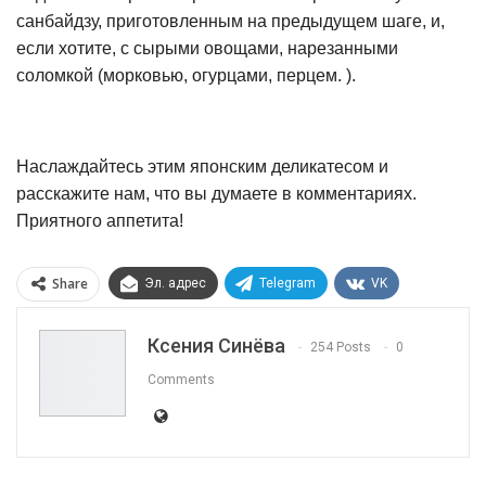
санбайдзу, приготовленным на предыдущем шаге, и,
если хотите, с сырыми овощами, нарезанными
соломкой (морковью, огурцами, перцем. ).
Наслаждайтесь этим японским деликатесом и
расскажите нам, что вы думаете в комментариях.
Приятного аппетита!
Share
Эл. адрес
Telegram
VK
Viber
OK.ru
Ксения Синёва
254 Posts
0
Comments