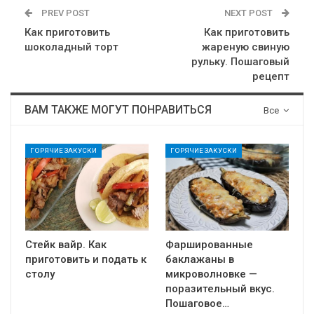
PREV POST
NEXT POST
Как приготовить
Как приготовить
шоколадный торт
жареную свиную
рульку. Пошаговый
рецепт
ВАМ ТАКЖЕ МОГУТ ПОНРАВИТЬСЯ
Все
ГОРЯЧИЕ ЗАКУСКИ
ГОРЯЧИЕ ЗАКУСКИ
Стейк вайр. Как
Фаршированные
приготовить и подать к
баклажаны в
столу
микроволновке —
поразительный вкус.
Пошаговое…