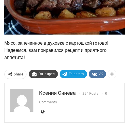
Мясо, запеченное в духовке с картошкой готово!
Надеемся, вам понравился рецепт и приятного
аппетита!
Share
Эл. адрес
Telegram
VK
Ксения Синёва
254 Posts
0
Comments